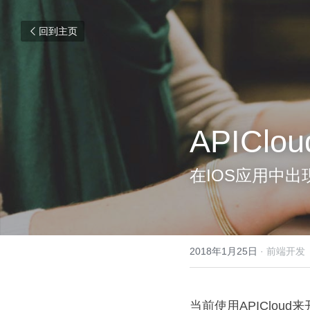
回到主页
APIClo
在IOS应用中出
2018年1月25日
·
前端开发
当前使用APIClou