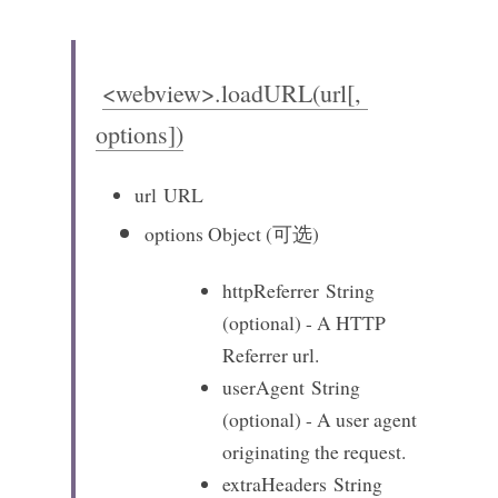
<webview>.loadURL(url[, 
options])
url
 URL
options
 Object (可选)
httpReferrer
 String 
(optional) - A HTTP 
Referrer url.
userAgent
 String 
(optional) - A user agent 
originating the request.
extraHeaders
 String 