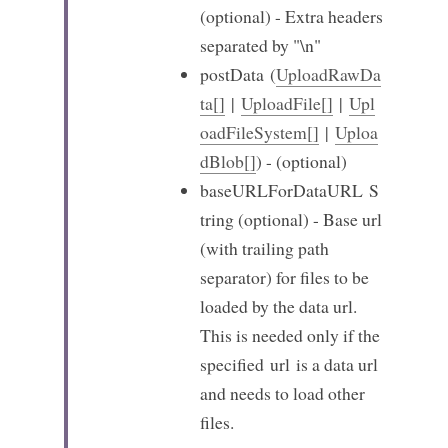
(optional) - Extra headers 
separated by "\n"
postData
 (
UploadRawDa
ta[]
 | 
UploadFile[]
 | 
Upl
oadFileSystem[]
 | 
Uploa
dBlob[]
) - (optional)
baseURLForDataURL
 S
tring (optional) - Base url 
(with trailing path 
separator) for files to be 
loaded by the data url. 
This is needed only if the 
specified 
url
 is a data url 
and needs to load other 
files.