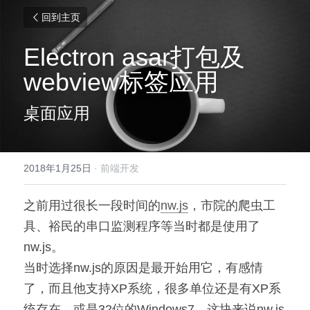
回到主页
Electron asar打包及
webview标签应用
桌面应用
2018年1月25日
·
前端开发
之前用过很长一段时间的
nw.js
，市院的爬虫工
具、裕民的串口监测程序等当时都是使用了
nw.js。
当时选择nw.js的原因是最开始用它，有感情
了，而且他支持XP系统，很多单位还是有XP系
统存在，或是32位的Windows7，这块来说nw.js