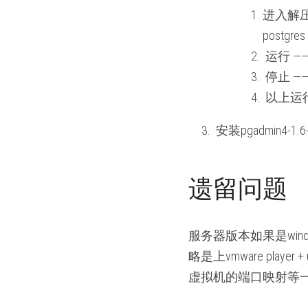
进入解压出
postgres
 运行 ——
停止 —— p
以上运
 安装pgadmin4-1.6-
遗留问题
服务器版本如果是wind
略是上vmware play
虚拟机的端口映射等