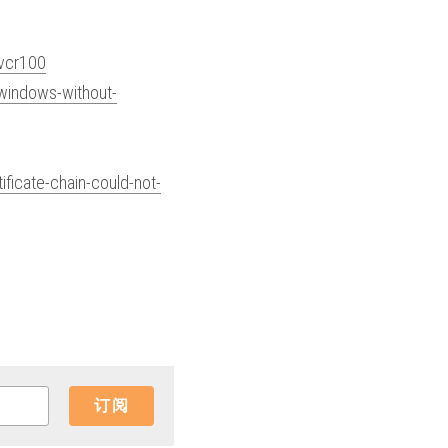
svcr100
windows-without-
ficate-chain-could-not-
订阅