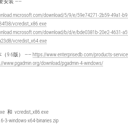
要安装 —— 
ownload.microsoft.com/download/5/9/e/59e74271-2b59-49a1-b9
4f38/vcredist_x86.exe
ownload.microsoft.com/download/b/d/e/bde0381b-20e2-4631-a5
23d8/vcredist_x64.exe
版本（9.6版） —— 
https://www.enterprisedb.com/products-service
s://www.pgadmin.org/download/pgadmin-4-windows/
e  和  vcredist_x86.exe
-3-windows-x64-binaries.zip