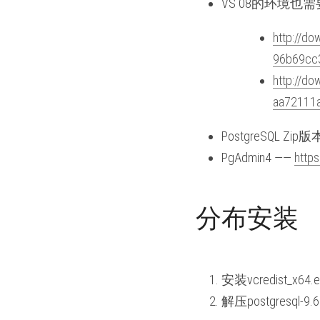
VS 08的环境也需
http://d
96b69cc3
http://d
aa72111a
PostgreSQL Zip
PgAdmin4 —— 
http
分布安装
安装vcredist_x64.ex
解压postgresql-9.6.6