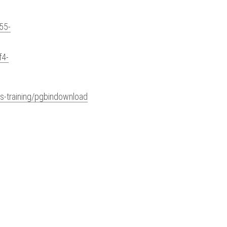
55-
f4-
s-training/pgbindownload