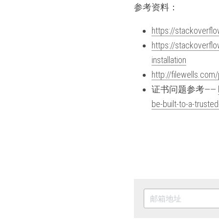
参考资料：
https://stackoverf
https://stackoverf
installation
http://filewells.com
证书问题参考—— 
be-built-to-a-trusted