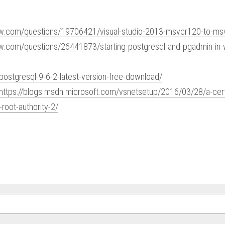
low.com/questions/19706421/visual-studio-2013-msvcr120-to-m
low.com/questions/26441873/starting-postgresql-and-pgadmin-in-
/postgresql-9-6-2-latest-version-free-download/
https://blogs.msdn.microsoft.com/vsnetsetup/2016/03/28/a-certi
-root-authority-2/