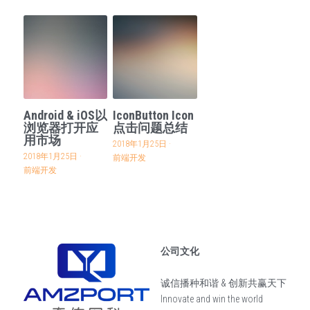
Android & iOS以
IconButton Icon
浏览器打开应
点击问题总结
用市场
2018年1月25日
·
2018年1月25日
·
前端开发
前端开发
公司文化
诚信播种和谐 & 创新共赢天下
Innovate and win the world